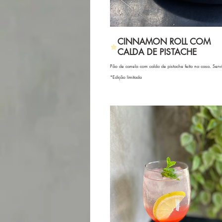
CINNAMON ROLL COM
CALDA DE PISTACHE
Pão de canela com calda de pistache feito na casa. Serv
*Edição limitada