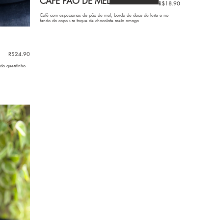
CAFÉ PÃO DE MEL
R$18.90
Café com especiarias de pão de mel, borda de doce de leite e no
fundo do copo um toque de chocolate meio amago
R$24.90
ido quentinho