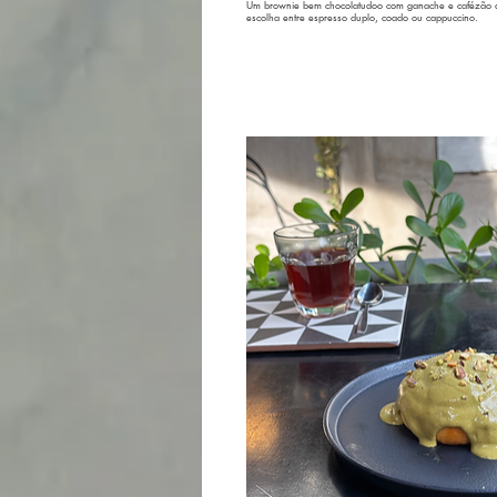
Um brownie bem chocolatudoo com ganache e cafézão d
escolha entre espresso duplo, coado ou cappuccino.