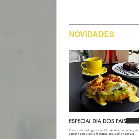
NOVIDADES
ESPECIAL DIA DOS PAIS
O nosso incrivel eggs benedict com fatias de bacon , ab
pochet no croissant e finalizado com molho holandes