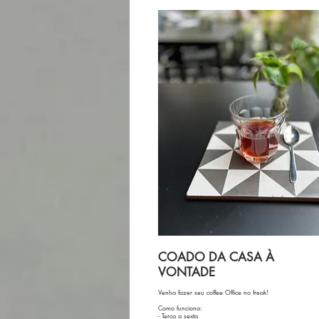
COADO DA CASA À
VONTADE
Venha fazer seu coffee Office no freak!
Como funciona:
- Terça a sexta