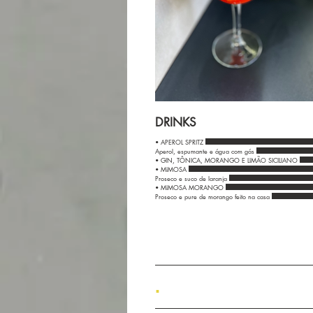
DRINKS
• APEROL SPRITZ
Aperol, espumante e água com gás
• GIN, TÔNICA, MORANGO E LIMÃO SICILIANO
• MIMOSA
Proseco e suco de laranja
• MIMOSA MORANGO
Proseco e pure de morango feito na casa
.