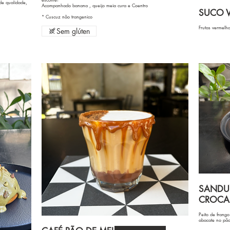
e qualidade,
Acompanhado banana , queijo meia cura e Coentro
SUCO 
* Cuscuz não trangenico
Frutas vermelha
Sem glúten
SANDU
CROCA
Peito de frang
abacate no pão