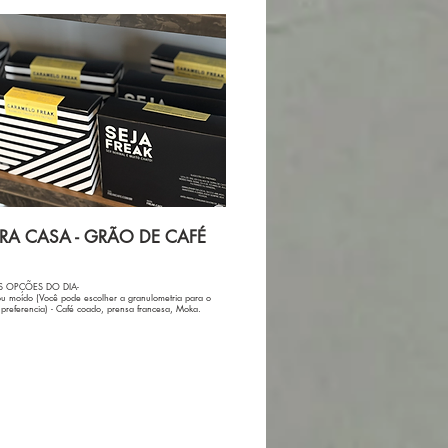
ARA CASA - GRÃO DE CAFÉ
S OPÇÕES DO DIA-
u moído (Você pode escolher a granulometria para o
preferencia) - Café coado, prensa francesa, Moka.