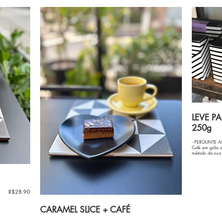
LEVE P
250g
- PERGUNTE A
Café em grão o
método da sua 
R$28.90
CARAMEL SLICE + CAFÉ