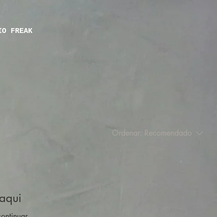
IO FREAK
Ordenar:
Recomendado
aqui
ontinuar.