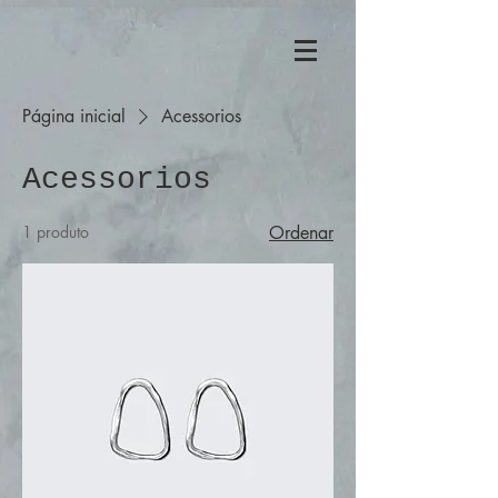
Página inicial
Acessorios
Acessorios
1 produto
Ordenar